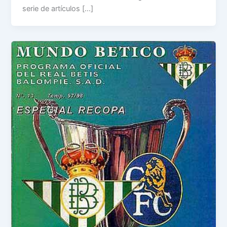
serie de artículos […]