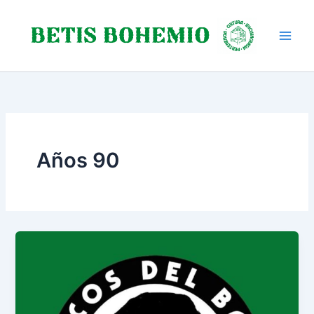
Ir
al
contenido
Años 90