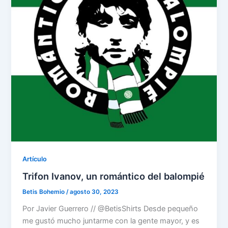
Artículo
Trifon Ivanov, un romántico del balompié
Betis Bohemio
/
agosto 30, 2023
Por Javier Guerrero // @BetisShirts Desde pequeño
me gustó mucho juntarme con la gente mayor, y es